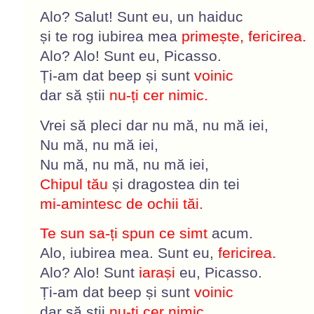
Alo? Salut! Sunt eu, un haiduc
și te rog iubirea mea
primește, fericirea.
Alo? Alo! Sunt eu, Picasso.
Ți-am dat beep și sunt
voinic
dar să știi
nu-ți cer nimic.
Vrei să pleci dar nu mă, nu mă iei,
Nu mă, nu mă iei,
Nu mă, nu mă, nu mă iei,
Chipul tău
și dragostea din tei
mi-amintesc de ochii tăi.
Te sun sa-ți spun ce simt
acum.
Alo, iubirea mea. Sunt eu,
fericirea.
Alo? Alo! Sunt
iarași
eu, Picasso.
Ți-am dat beep și sunt
voinic
dar să știi
nu-ți cer nimic
.